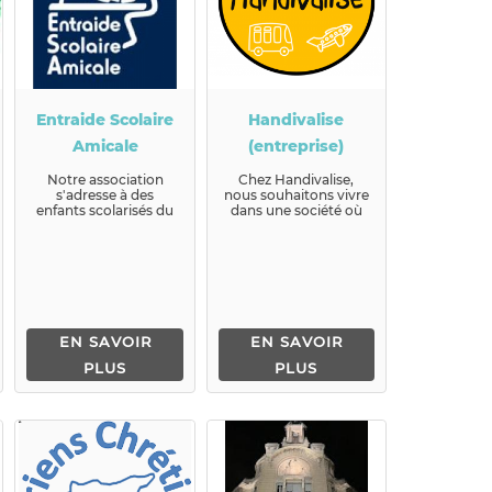
Entraide Scolaire
Handivalise
Amicale
(entreprise)
Notre association
Chez Handivalise,
s'adresse à des
nous souhaitons vivre
enfants scolarisés du
dans une société où
CP à la terminale Elle
les personnes
se décline en trois p...
handicapées peuvent
se dép...
EN SAVOIR
EN SAVOIR
PLUS
PLUS