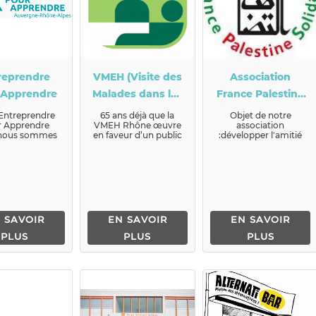
reprendre
VMEH (Visite des
Association
 Apprendre
Malades dans les
France Palestine
Etablissements
Solidarité (AFPS)
Entreprendre
65 ans déjà que la
Objet de notre
 Apprendre
VMEH Rhône œuvre
association
Hospitaliers)
 nous sommes
en faveur d’un public
:développer l'amitié
adés que les
fragile, l...
et la solidarité entre le
 d’aujourd&r...
peuple palestinien et
le p...
 SAVOIR
EN SAVOIR
EN SAVOIR
PLUS
PLUS
PLUS