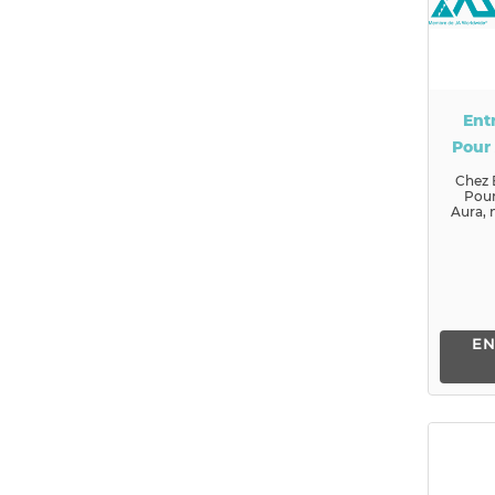
Ent
Pour
Chez 
Pour
Aura,
persu
jeunes
EN