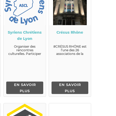
Syriens Chrétiens
Crésus Rhône
de Lyon
Organiser des
#CRÉSUS RHÔNE est
rencontres
l’une des 26
culturelles. Participer
associations de la
et organiser des aides
Fédération des as...
humanitaires.
D'accueillir d...
EN SAVOIR
EN SAVOIR
PLUS
PLUS