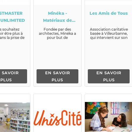
STMASTER
Minéka -
Les Amis de Tous
 UNLIMITED
Matériaux de
construction à ré-
s souhaitez
Fondée par des
Association caritative
ir être plus à
architectes, Minéka a
basée à Villeurbanne,
utiliser
dans la prise de
pour but de
qui intervient sur son
 en publique?
démocratiser le
secteur
s souhaitez
réemploi dans la
principalement pour
mélior...
construction. Pour...
four...
 SAVOIR
EN SAVOIR
EN SAVOIR
PLUS
PLUS
PLUS