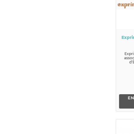
Expr
Expr
assoc
d’
Po
d
EN