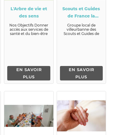
L'Arbre de vie et
Scouts et Guides
des sens
de France la
Nativité
Nos Objectifs Donner
Groupe local de
accès aux services de
villeurbanne des
santé et du bien-être
Scouts et Guides de
par des soins ...
France Les Scouts et
Guides de France ...
EN SAVOIR
EN SAVOIR
PLUS
PLUS