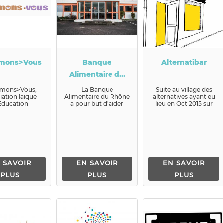
imons>Vous
Banque
Alternatibar
Alimentaire du
Rhône
imons>Vous,
La Banque
Suite au village des
iation laïque
Alimentaire du Rhône
alternatives ayant eu
Éducation
a pour but d'aider
lieu en Oct 2015 sur
pulaire &
l'homme à se
les berges du Rhone,
’&Eacut...
restaurer et de lutter
Alternatiba a d...
contre le gasp...
 SAVOIR
EN SAVOIR
EN SAVOIR
PLUS
PLUS
PLUS