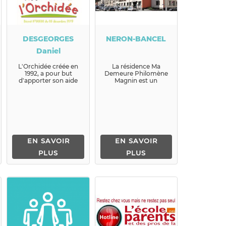
DESGEORGES
NERON-BANCEL
Daniel
L'Orchidée créée en
La résidence Ma
1992, a pour but
Demeure Philomène
d'apporter son aide
Magnin est un
aux enfants
Etablissement
gravement ...
d’Hébergement pour
Personnes Âgées
Dép...
EN SAVOIR
EN SAVOIR
PLUS
PLUS