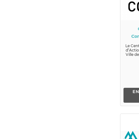
Co
d'Act
Le Cen
d’Actio
Ville d
des s
améli
EN