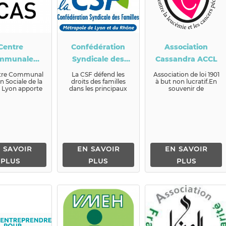
Centre
Confédération
Association
mmunale
Syndicale des
Cassandra ACCL
ion Sociale
Familles
tre Communal
La CSF défend les
Association de loi 1901
n Sociale de la
droits des familles
à but non lucratif.En
e Lyon apporte
dans les principaux
souvenir de
olutions pour
domaines de la vie
Cassandra décédée
orer le quo...
quotidienne : défense
d’une leucémie à
d...
l’âge d...
 SAVOIR
EN SAVOIR
EN SAVOIR
PLUS
PLUS
PLUS