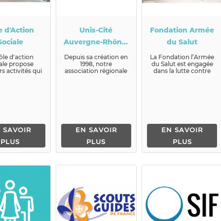
e d'Action
Unis-Cité
Fondation Armée
Sociale
Auvergne-Rhône-
du Salut
Alpes
ôle d'action
Depuis sa création en
La Fondation l’Armée
ale propose
1998, notre
du Salut est engagée
rs activités qui
association régionale
dans la lutte contre
our objectif
(membre du réseau
toutes les exclus...
un la lu...
national Unis-Cité)
œuvre ...
 SAVOIR
EN SAVOIR
EN SAVOIR
PLUS
PLUS
PLUS