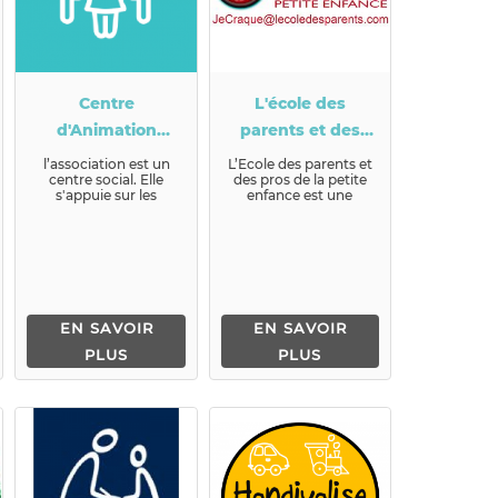
Centre
L'école des
d'Animation
parents et des
Saint-Jean
pros de la petite
l’association est un
L’Ecole des parents et
centre social. Elle
des pros de la petite
enfance
s'appuie sur les
enfance est une
valeurs
association à but non
fondamentales de
lucr...
dignit&eacu...
EN SAVOIR
EN SAVOIR
PLUS
PLUS