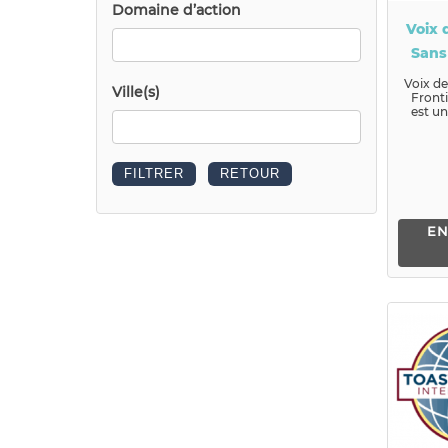
Domaine d’action
Voix 
Sans
Voix de
Ville(s)
Front
est un
Loi 190
EN