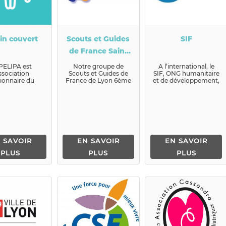
in couvert
Scouts et Guides
SIF
de France Saint
Joseph des
PELIPA est
Notre groupe de
A l’international, le
association
Scouts et Guides de
SIF, ONG humanitaire
Brotteaux Lyon
ionnaire du
France de Lyon 6ème
et de développement,
6ème
 Couvert, lieu
Saint Joseph des
est actif
cueil enfant-
Brotteaux très
principalemen...
, qui accue...
convivial, t...
 SAVOIR
EN SAVOIR
EN SAVOIR
PLUS
PLUS
PLUS