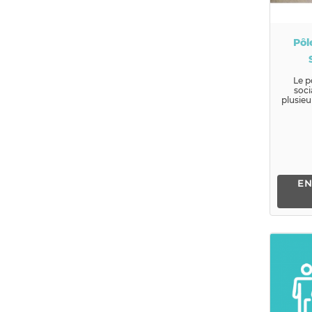
Pôl
Le p
soci
plusieu
ont p
comm
EN