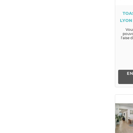
TOA
LYON
Vou
pouvo
l'aise 
parole
Vou
a
EN