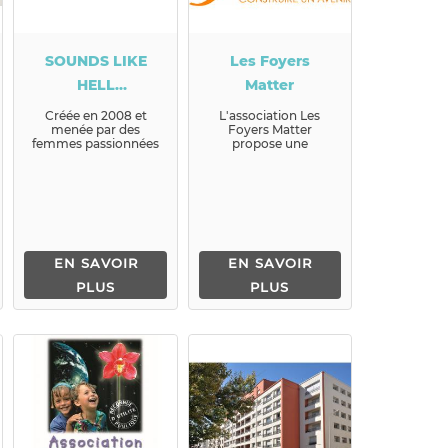
SOUNDS LIKE
Les Foyers
HELL
Matter
PRODUCTIONS
Créée en 2008 et
L'association Les
menée par des
Foyers Matter
femmes passionnées
propose une
de la scène Metal,
protection, un
SOUNDS LIKE HELL
accompagnement et
PRODUCTIONS es...
une réinsertion
sociale...
EN SAVOIR
EN SAVOIR
PLUS
PLUS