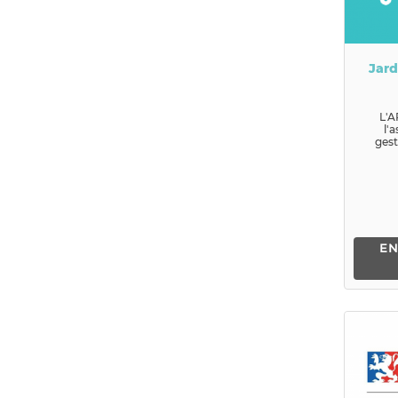
Jard
L'A
l'
gest
Jardin
d'ac
parent
EN