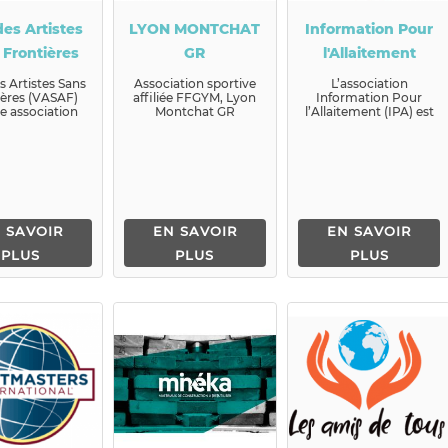
des Artistes
LYON MONTCHAT
Information Pour
 Frontières
GR
l'Allaitement
s Artistes Sans
Association sportive
L’association
ières (VASAF)
affiliée FFGYM, Lyon
Information Pour
e association
Montchat GR
l’Allaitement (IPA) est
1 qui réunit des
propose des activités
une association
...
de BabyGym...
fondée en mars 1996
pour la p...
 SAVOIR
EN SAVOIR
EN SAVOIR
PLUS
PLUS
PLUS