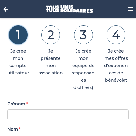
1
2
3
4
Je crée
Je
Je crée
Je crée
mon
présente
mon
mes offres
compte
mon
équipe de
d’expérien
utilisateur
association
responsabl
ces de
es
bénévolat
d’offre(s)
Prénom
Nom