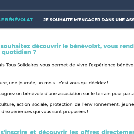
LE BÉNÉVOLAT
JE SOUHAITE M'ENGAGER DANS UNE AS
souhaitez découvrir le bénévolat, v
ous rend
 quotidien ?
is Tous Solidaires vous permet de vivre l’expérience bénévo
re, une journée, un mois... c’est vous qui décidez !
gnez un bénévole d'une association sur le terrain pour part
culture, action sociale, protection de l’environnement, jeun
s d’expériences qui vous sont proposées !
s'inscrire et découvrir les offres directemen