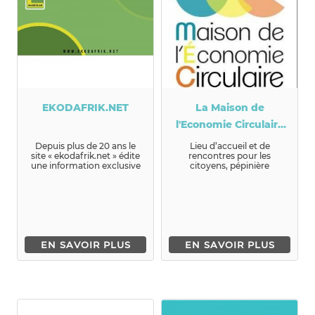
EKODAFRIK.NET
La Maison de
l'Economie Circulaire
(M.E.C)
Depuis plus de 20 ans le
Lieu d’accueil et de
site « ekodafrik.net » édite
rencontres pour les
une information exclusive
citoyens, pépinière
dédiée à l’OUVERTURE...
associative pour les
acteurs du champ d...
EN SAVOIR PLUS
EN SAVOIR PLUS