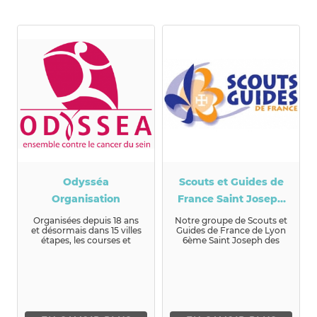
Odysséa
Scouts et Guides de
Organisation
France Saint Joseph
des Brotteaux Lyon
Organisées depuis 18 ans
Notre groupe de Scouts et
et désormais dans 15 villes
Guides de France de Lyon
6ème
étapes, les courses et
6ème Saint Joseph des
marches Od...
Brotteaux très convivial, t...