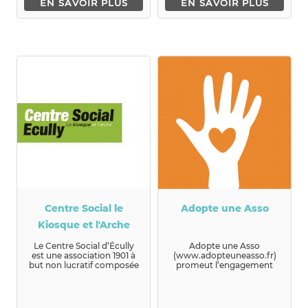
EN SAVOIR PLUS
EN SAVOIR PLUS
Centre Social le
Adopte une Asso
Kiosque et l'Arche
Le Centre Social d’Écully
Adopte une Asso
est une association 1901 à
(www.adopteuneasso.fr)
but non lucratif composée
promeut l’engagement
d’habitants adhérant ...
bénévole de la part de
personnes qui son...