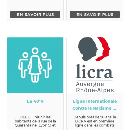
EN SAVOIR PLUS
EN SAVOIR PLUS
La 40’N
Ligue Internationale
Contre le Racisme et
l'Antisémitisme
OBJET : réunir les
Depuis près de 90 ans, la
habitants de la rue de la
LICRA est en première
Quarantaine (Lyon 5) et
ligne dans les combats
avoisinantes pour
incessants contre le